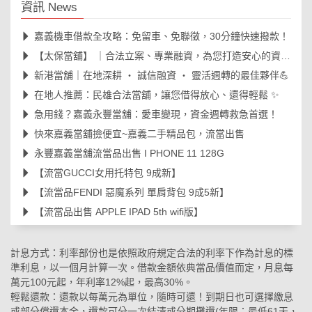
資訊 News
嘉義機車借款全攻略：免留車、免聯徵，30分鐘快速撥款！
【太保當舖】 ｜合法立案、專業融資，為您打造安心的資金周轉後盾🛡️
新港當舖｜在地深耕 ‧ 誠信融資 ‧ 靈活週轉的最佳夥伴💪
在地人推薦：民雄合法當舖，讓您借得放心、還得輕鬆 ✨
急用錢？嘉義永豐當舖：愛車變現，資金週轉救急首選！
快來嘉義當舖撿便宜~嘉義二手精品包，流當出售
永豐嘉義當舖流當品出售 I PHONE 11 128G
【流當GUCCI女用托特包 9成新】
【流當品FENDI 惡魔系列 單肩背包 9成5新】
【流當品出售 APPLE IPAD 5th wifi版】
計息方式：利率部份也是依照政府規定合法的利率下作為計息的標
準利息，以一個月計算一次。借款金額依典當品價值而定，月息每
萬元100元起，年利率12%起，最高30%。
輕鬆還款：還款以每萬元為單位，隨時可還！到期日也可選擇繳息
或部分償還本金，還款可分一次結清或分期攤還(年限；最低61天，